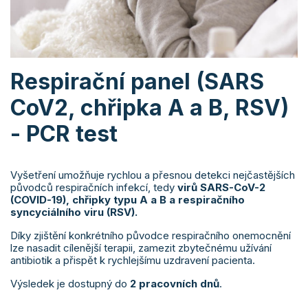
Respirační panel (SARS
CoV2, chřipka A a B, RSV)
- PCR test
Vyšetření umožňuje rychlou a přesnou detekci nejčastějších
původců respiračních infekcí, tedy
virů SARS-CoV-2
(COVID-19), chřipky typu A a B a respiračního
syncyciálního viru (RSV).
Díky zjištění konkrétního původce respiračního onemocnění
lze nasadit cílenější terapii, zamezit zbytečnému užívání
antibiotik a přispět k rychlejšímu uzdravení pacienta.
Výsledek je dostupný do
2 pracovních dnů
.