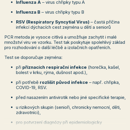
Influenza A
– virus chřipky typu A
Influenza B
– virus chřipky typu B
RSV (Respiratory Syncytial Virus)
– častá příčina
infekcí dýchacích cest zejména u dětí a seniorů
PCR metoda je vysoce citlivá a umožňuje zachytit i malé
množství viru ve vzorku. Test tak poskytuje spolehlivý základ
pro rozhodování o další léčbě a izolačních opatřeních.
Test se doporučuje zejména:
při
příznacích respirační infekce
(horečka, kašel,
bolest v krku, rýma, dušnost apod.),
při potřebě
rozlišit původ infekce
– např. chřipka,
COVID-19, RSV.
před nasazením antivirotik nebo jiné specifické terapie,
u rizikových skupin (senioři, chronicky nemocní, děti,
zdravotníci),
pro potvrzení diagnózy při epidemiologicky
sledovaných onemocněních.