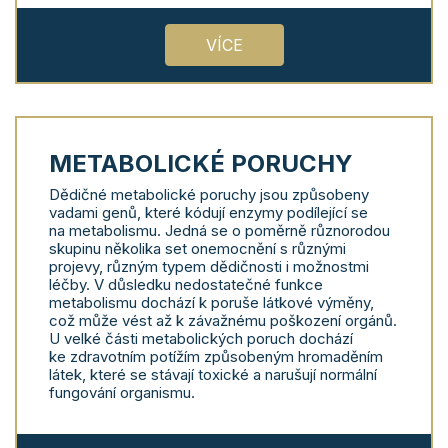
VÍCE
METABOLICKÉ PORUCHY
Dědičné metabolické poruchy jsou způsobeny
vadami genů, které kódují enzymy podílející se
na metabolismu. Jedná se o poměrně různorodou
skupinu několika set onemocnění s různými
projevy, různým typem dědičnosti i možnostmi
léčby. V důsledku nedostatečné funkce
metabolismu dochází k poruše látkové výměny,
což může vést až k závažnému poškození orgánů.
U velké části metabolických poruch dochází
ke zdravotním potížím způsobeným hromaděním
látek, které se stávají toxické a narušují normální
fungování organismu.