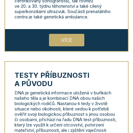
certifikovaný sonografista), tak rovněž
ve 20. a 30. týdnu těhotenství a také cílený
superkonziliární ultrazvuk. Součástí prenatálního
centra je také genetická ambulance.
VÍCE
TESTY PŘÍBUZNOSTI
A PŮVODU
DNA je genetická informace uložená v buňkách
našeho těla a je kombinací DNA obou našich
biologických rodičů. Nastanou-li tedy v životě
situace nebo okolnosti, které vedou k potřebě
ověřit svoji biologickou příbuznost s jinou osobou
či osobami, přichází na řadu DNA test příbuznosti,
který lze využít k určení otcovství, potvrzení
mateřství, příbuznosti, ale i zjištění vaječnosti