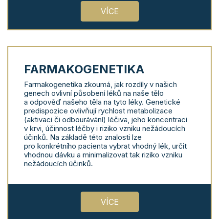
VÍCE
FARMAKOGENETIKA
Farmakogenetika zkoumá, jak rozdíly v našich
genech ovlivní působení léků na naše tělo
a odpověď našeho těla na tyto léky. Genetické
predispozice ovlivňují rychlost metabolizace
(aktivaci či odbourávání) léčiva, jeho koncentraci
v krvi, účinnost léčby i riziko vzniku nežádoucích
účinků. Na základě této znalosti lze
pro konkrétního pacienta vybrat vhodný lék, určit
vhodnou dávku a minimalizovat tak riziko vzniku
nežádoucích účinků.
VÍCE