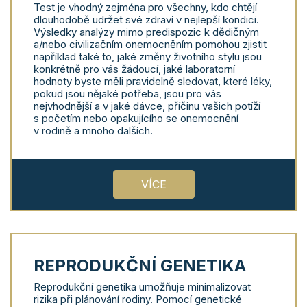
Test je vhodný zejména pro všechny, kdo chtějí
dlouhodobě udržet své zdraví v nejlepší kondici.
Výsledky analýzy mimo predispozic k dědičným
a/nebo civilizačním onemocněním pomohou zjistit
například také to, jaké změny životního stylu jsou
konkrétně pro vás žádoucí, jaké laboratorní
hodnoty byste měli pravidelně sledovat, které léky,
pokud jsou nějaké potřeba, jsou pro vás
nejvhodnější a v jaké dávce, příčinu vašich potíží
s početím nebo opakujícího se onemocnění
v rodině a mnoho dalších.
VÍCE
REPRODUKČNÍ GENETIKA
Reprodukční genetika umožňuje minimalizovat
rizika při plánování rodiny. Pomocí genetické