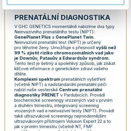
PRENATÁLNÍ DIAGNOSTIKA
V GHC GENETICS momentálně nabízíme dva typy
Neinvazivního prenatálního testu (NIPT):
GenePlanet Plus
a
GenePlanet
Twin
.
Neinvazivní prenatální test (NIPT) je určený
pro těhotné ženy. Umožňuje s přesností
vyšší než
99 % zjistit riziko chromozomálních vad jako
je Downův, Patauův a Edwardsův syndrom.
Tento test je šetrný a spolehlivý způsob, jak získat
klíčové informace o genetickém zdraví vašeho
dítěte.
Komplexní spektrum
prenatálních vyšetření
(včetně NIPT) a nadstandardní prenatální péči
nabízí naše sesterské
Centrum prenatální
diagnostiky
PRENET
v Pardubicích. Provádí
biochemické screeningy vrozených vad v prvním
a druhém trimestru, integrovaný screening
vrozených vad a neinvazivní testy (NIPT). Provádí
také ultrazvukové screeningy nejmodernějším
ultrazvukovým přístrojem Voluson Expert 22 a to
jak v prvním trimestru (včetně NT, FMF