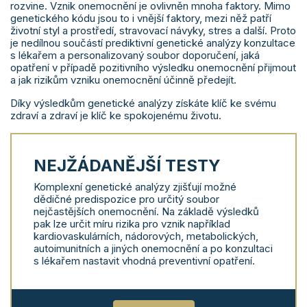
rozvine. Vznik onemocnění je ovlivněn mnoha faktory. Mimo
genetického kódu jsou to i vnější faktory, mezi něž patří
životní styl a prostředí, stravovací návyky, stres a další. Proto
je nedílnou součástí prediktivní genetické analýzy konzultace
s lékařem a personalizovaný soubor doporučení, jaká
opatření v případě pozitivního výsledku onemocnění přijmout
a jak rizikům vzniku onemocnění účinně předejít.
Díky výsledkům genetické analýzy získáte klíč ke svému
zdraví a zdraví je klíč ke spokojenému životu.
NEJŽÁDANĚJŠÍ TESTY
Komplexní genetické analýzy zjišťují možné
dědičné predispozice pro určitý soubor
nejčastějších onemocnění. Na základě výsledků
pak lze určit míru rizika pro vznik například
kardiovaskulárních, nádorových, metabolických,
autoimunitních a jiných onemocnění a po konzultaci
s lékařem nastavit vhodná preventivní opatření.