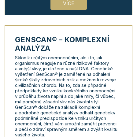
VÍCE
GENSCAN® – KOMPLEXNÍ
ANALÝZA
Sklon k určitým onemocněním, ale i to, jak
organismus reaguje na různé rizikové faktory
a vnější vlivy, je uloženo v naší DNA. Genetické
vyšetření GenScan® je zaměřené na odhalení
široké škály zdravotních rizik a možnosti rozvoje
civilizačních chorob. Na to, zda se případné
předpoklady ke vzniku konkrétního onemocnění
v průběhu života naplní a do jaké míry, či vůbec,
má poměrně zásadní vliv náš životní styl.
GenScan® dokáže na základě komplexní
a podrobné genetické analýzy odhalit geneticky
podmíněné predispozice ke vzniku určitých
onemocnění, čímž vám umožní zaměřit prevenci
a péči o zdraví správným směrem a zvýšit kvalitu
vašeho života.