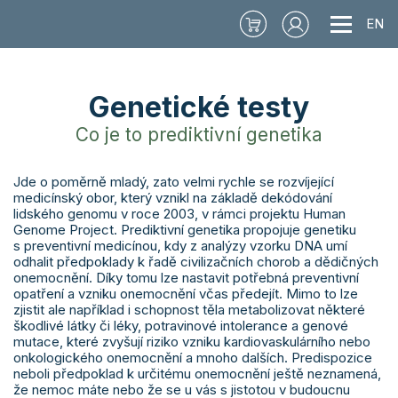
EN
Genetické testy
Co je to prediktivní genetika
Jde o poměrně mladý, zato velmi rychle se rozvíjející
medicínský obor, který vznikl na základě dekódování
lidského genomu v roce 2003, v rámci projektu Human
Genome Project. Prediktivní genetika propojuje genetiku
s preventivní medicínou, kdy z analýzy vzorku DNA umí
odhalit předpoklady k řadě civilizačních chorob a dědičných
onemocnění. Díky tomu lze nastavit potřebná preventivní
opatření a vzniku onemocnění včas předejít. Mimo to lze
zjistit ale například i schopnost těla metabolizovat některé
škodlivé látky či léky, potravinové intolerance a genové
mutace, které zvyšují riziko vzniku kardiovaskulárního nebo
onkologického onemocnění a mnoho dalších. Predispozice
neboli předpoklad k určitému onemocnění ještě neznamená,
že nemoc máte nebo že se u vás s jistotou v budoucnu