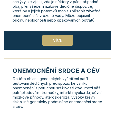
analýzy lze zjistit, zda je některý z páru, případně
oba, přenašečem rizikové dědičné dispozice,
která by u jejich potomků mohla způsobit závažné
onemocnění či vrozené vady. Může objasnit
příčinu neplodnosti nebo opakovaných potratů.
VÍCE
ONEMOCNĚNÍ SRDCE A CÉV
Do této oblasti genetických vyšetření patří
testování dědičných predispozic ke vzniku
onemocnění s poruchou srážlivosti krve, mezi něž
patří především trombózy, infarkt myokardu, cévní
mozkové příhody, ateroskleróza, vysoký krevní
tlak a jiné geneticky podmíněné onemocnění srdce
a cév.