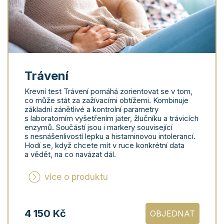
Trávení
Krevní test Trávení pomáhá zorientovat se v tom,
co může stát za zažívacími obtížemi. Kombinuje
základní zánětlivé a kontrolní parametry
s laboratorním vyšetřením jater, žlučníku a trávicích
enzymů. Součástí jsou i markery související
s nesnášenlivostí lepku a histaminovou intolerancí.
Hodí se, když chcete mít v ruce konkrétní data
a vědět, na co navázat dál.
více o produktu
4 150 Kč
OBJEDNAT