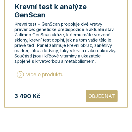
Krevní test k analýze
GenScan
Krevní test + GenScan propojuje dvě vrstvy
prevence: genetické predispozice a aktuální stav.
Zatímco GenScan ukáže, k čemu máte vrozené
sklony, krevní test doplní, jak na tom vaše tělo je
právě teď. Panel zahrnuje krevní obraz, zánětlivý
marker, játra a ledviny, tuky v krvi a riziko cukrovky.
Součástí jsou i klíčové vitaminy a ukazatele
spojené s krvetvorbou a metabolismem.
více o produktu
3 490 Kč
OBJEDNAT