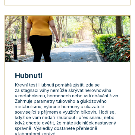
Hubnutí
Krevní test Hubnutí pomáhá zjistit, zda se
za stagnací váhy nemůže skrývat nerovnováha
v metabolismu, hormonech nebo vstřebávání živin.
Zahrnuje parametry tukového a glukózového
metabolismu, vybrané hormony a ukazatele
související s příjmem a využitím bílkovin. Hodí se,
když se vám nedaří zhubnout i přes snahu, nebo
když chcete ověřit, že máte jídelníček nastavený
správně. Výsledky dostanete přehledně
v laboratorní zprávě.