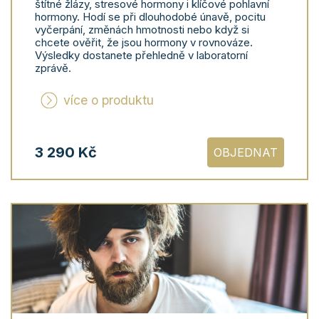
štítné žlázy, stresové hormony i klíčové pohlavní
hormony. Hodí se při dlouhodobé únavě, pocitu
vyčerpání, změnách hmotnosti nebo když si
chcete ověřit, že jsou hormony v rovnováze.
Výsledky dostanete přehledně v laboratorní
zprávě.
více o produktu
3 290 Kč
OBJEDNAT