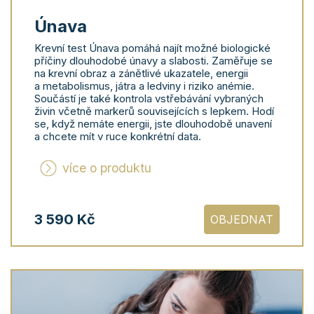
Únava
Krevní test Únava pomáhá najít možné biologické
příčiny dlouhodobé únavy a slabosti. Zaměřuje se
na krevní obraz a zánětlivé ukazatele, energii
a metabolismus, játra a ledviny i riziko anémie.
Součástí je také kontrola vstřebávání vybraných
živin včetně markerů souvisejících s lepkem. Hodí
se, když nemáte energii, jste dlouhodobě unavení
a chcete mít v ruce konkrétní data.
více o produktu
3 590 Kč
OBJEDNAT