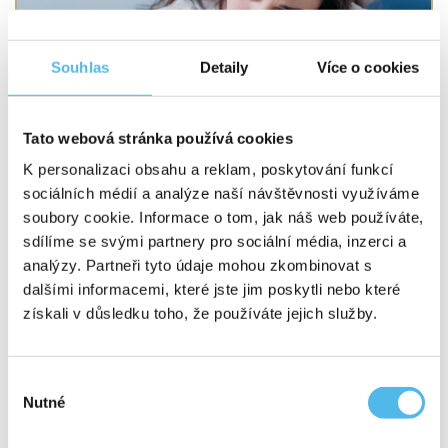
Souhlas
Detaily
Více o cookies
Psychika
Tato webová stránka používá cookies
Krevní test Psychika je podpůrný přehled
K personalizaci obsahu a reklam, poskytování funkcí
laboratorních hodnot, které mohou souviset
sociálních médií a analýze naší návštěvnosti využíváme
s únavou, stresem, poklesem energie
soubory cookie. Informace o tom, jak náš web používáte,
a psychickou nepohodou. Zahrnuje vybrané
vitaminy a látky důležité pro nervovou soustavu,
sdílíme se svými partnery pro sociální média, inzerci a
stresové zatížení a také kontrolu cukru v krvi. Hodí
analýzy. Partneři tyto údaje mohou zkombinovat s
se, když se dlouhodobě necítíte dobře, ale nemáte
dalšími informacemi, které jste jim poskytli nebo které
jasnou diagnózu, nebo když chcete ověřit, zda tělu
něco nechybí. Výsledky dostanete přehledně
získali v důsledku toho, že používáte jejich služby.
v laboratorní zprávě.
více o produktu
Výběr
Nutné
souhlasu