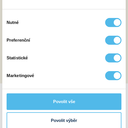
Odběr
2
Dostavíte se na odběr krve.
Výběr
Nutné
souhlasu
Analýza
3
Tým našich zkušených odborníků provede pomocí
nejmodernějších metod a technologií analýzu
Preferenční
získaného vzorku.
Výsledek
Statistické
4
Po vyhodnocení testu obdržíte podrobnou
a srozumitelnou laboratorní zprávu.
Marketingové
CO PŘESNĚ TEST VYHODNOCUJE?
Povolit vše
HORMONY ŠTÍTNÉ ŽLÁZY
Povolit výběr
STRESOVÉ HORMONY