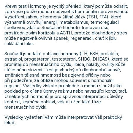
Krevní test Hormony je rychlý přehled, který pomůže odhalit,
zda vaše potíže mohou souviset s hormonální nerovnováhou.
Vyšetření zahrnuje hormony štítné žlázy (TSH, fT4), které
významně ovlivňují energii, metabolismus, termoregulaci
i celkovou vitalitu. Současně hodnotí stresovou osu
prostřednictvím kortizolu a ACTH, protože dlouhodobý stres
může negativně ovlivnit spánek, regeneraci, chuť k jídlu
i ukládání tuku.
Součástí jsou také pohlavní hormony (LH, FSH, prolaktin,
estradiol, progesteron, testosteron, SHBG, DHEAS), které se
promítají do menstruačního cyklu, libida, nálady, kvality kůže
i tělesného složení. Test je vhodný při dlouhodobé únavě,
změnách tělesné hmotnosti bez zjevné příčiny nebo
při podezření, že obtíže mohou souviset s hormonální
regulací. Výsledky získáte přehledně a mohou sloužit jako
podklad pro cílené úpravy režimu nebo navazující konzultaci.
U některých hormonů je pro správnou interpretaci důležitý
kontext, zejména pohlaví, věk a u žen také fáze
menstruačního cyklu.
Výsledky vyšetření Vám může interpretovat Váš praktický
lékař.