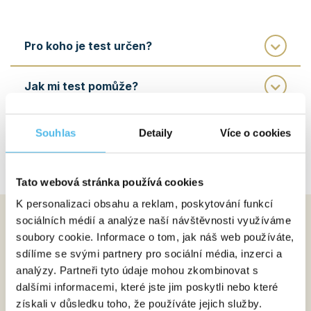
Pro koho je test určen?
Jak mi test pomůže?
Kdo mi může interpretovat výsledky
Souhlas
Detaily
Více o cookies
vyšetření?
Tato webová stránka používá cookies
K personalizaci obsahu a reklam, poskytování funkcí
sociálních médií a analýze naší návštěvnosti využíváme
Jak celý proces probíhá?
soubory cookie. Informace o tom, jak náš web používáte,
sdílíme se svými partnery pro sociální média, inzerci a
Objednání
1
analýzy. Partneři tyto údaje mohou zkombinovat s
Vyberte si konkrétní test dle vašich potřeb.
dalšími informacemi, které jste jim poskytli nebo které
získali v důsledku toho, že používáte jejich služby.