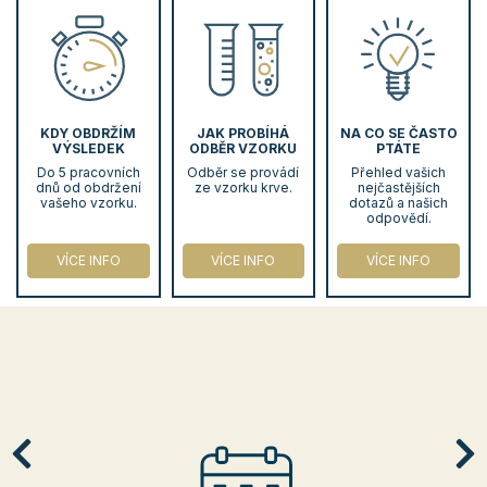
KDY OBDRŽÍM
JAK PROBÍHÁ
NA CO SE ČASTO
VÝSLEDEK
ODBĚR VZORKU
PTÁTE
Do 5 pracovních
Odběr se provádí
Přehled vašich
dnů od obdržení
ze vzorku krve.
nejčastějších
vašeho vzorku.
dotazů a našich
odpovědí.
VÍCE INFO
VÍCE INFO
VÍCE INFO