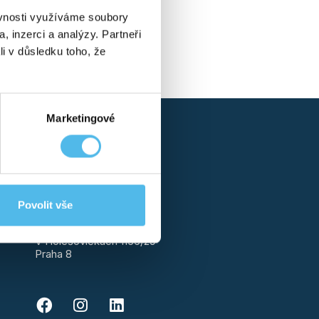
ěvnosti využíváme soubory
, inzerci a analýzy. Partneři
li v důsledku toho, že
Marketingové
+420 800 390 390
info@ghcgenetics.cz
Povolit vše
GHC Genetics, s.r.o.
V Holešovičkách 1156/29
Praha 8