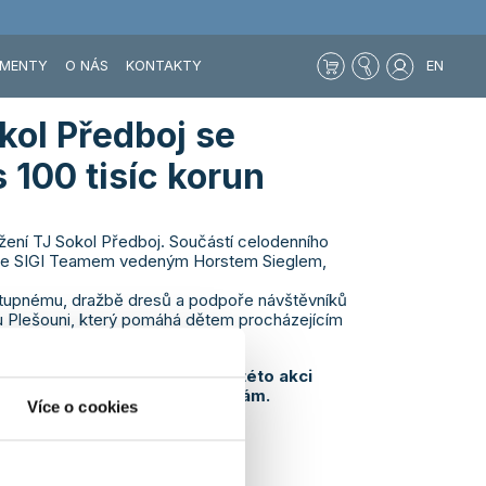
MENTY
O NÁS
KONTAKTY
EN
kol Předboj se
 100 tisíc korun
ožení TJ Sokol Předboj. Součástí celodenního
u se SIGI Teamem vedeným Horstem Sieglem,
vstupnému, dražbě dresů a podpoře návštěvníků
u Plešouni, který pomáhá dětem procházejícím
 a proto nás těší, že se při této akci
ským pacientům a jejich rodinám.
Více o cookies