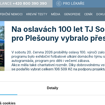
LANCE
+420 800 390 390
PRO LÉKAŘE
NFEKČNÍ NEMOCI
KREVNÍ TESTY
MÉDIA
GENOPEDIE
CENÍK
DOKU
Na oslavách 100 let TJ So
pro Plešouny vybralo přes
V sobotu 20. června 2026 proběhly oslavy 100. výročí zal
programu bylo exhibiční fotbalové utkání domácího tým
autogramiáda, program pro děti i večerní zábava.
Akce měla také charitativní rozměr. Díky dobrovolnému 
se podařilo vybrat celkem 106 509 Kč na podporu projekt
onkologickou léčbou.
GHC Genetics dlouhodobě podporuje projekt Plešouni,
podařilo získat tak významnou částku na pomoc dět
Detaily
á cookies