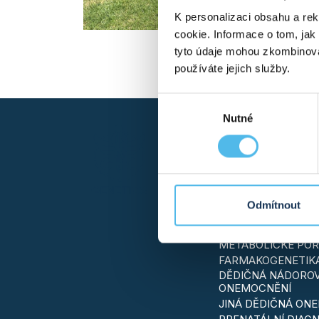
K personalizaci obsahu a re
cookie. Informace o tom, jak
tyto údaje mohou zkombinovat
používáte jejich služby.
Výběr
Nutné
souhlasu
GENETICKÉ T
KONZULTACE S LÉ
NEJŽÁDANĚJŠÍ TE
GENSCAN® – KOMP
ANALÝZA
Odmítnout
REPRODUKČNÍ GEN
ONEMOCNĚNÍ SRDC
METABOLICKÉ PO
FARMAKOGENETIK
DĚDIČNÁ NÁDORO
ONEMOCNĚNÍ
JINÁ DĚDIČNÁ ON