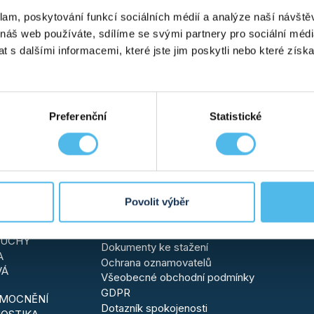
klam, poskytování funkcí sociálních médií a analýze naší návšt
 náš web používáte, sdílíme se svými partnery pro sociální média
 s dalšími informacemi, které jste jim poskytli nebo které získa
Preferenční
Statistické
ESTY
CENÍK VYŠETŘENÍ
KAŘEM
MÉDIA
STY
Aktuality
LEXNÍ
Magazín
Povolit výběr
ETIKA
DALŠÍ
E A CÉV
RUCHY
Dokumenty ke stažení
A
Ochrana oznamovatelů
VÁ
Všeobecné obchodní podmínky
GDPR
EMOCNĚNÍ
Dotazník spokojenosti