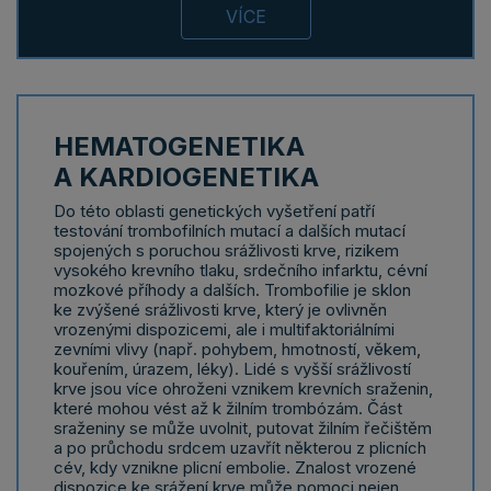
VÍCE
HEMATOGENETIKA
A KARDIOGENETIKA
Do této oblasti genetických vyšetření patří
testování trombofilních mutací a dalších mutací
spojených s poruchou srážlivosti krve, rizikem
vysokého krevního tlaku, srdečního infarktu, cévní
mozkové příhody a dalších. Trombofilie je sklon
ke zvýšené srážlivosti krve, který je ovlivněn
vrozenými dispozicemi, ale i multifaktoriálními
zevními vlivy (např. pohybem, hmotností, věkem,
kouřením, úrazem, léky). Lidé s vyšší srážlivostí
krve jsou více ohroženi vznikem krevních sraženin,
které mohou vést až k žilním trombózám. Část
sraženiny se může uvolnit, putovat žilním řečištěm
a po průchodu srdcem uzavřít některou z plicních
cév, kdy vznikne plicní embolie. Znalost vrozené
dispozice ke srážení krve může pomoci nejen