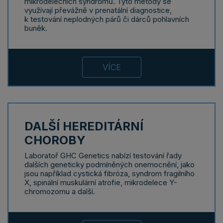
mikrodelečních syndromů. Tyto metody se
využívají převážně v prenatální diagnostice,
k testování neplodných párů či dárců pohlavních
buněk.
VÍCE
DALŠÍ HEREDITÁRNÍ
CHOROBY
Laboratoř GHC Genetics nabízí testování řady
dalších geneticky podmíněných onemocnění, jako
jsou například cystická fibróza, syndrom fragilního
X, spinální muskulární atrofie, mikrodelece Y-
chromozomu a další.