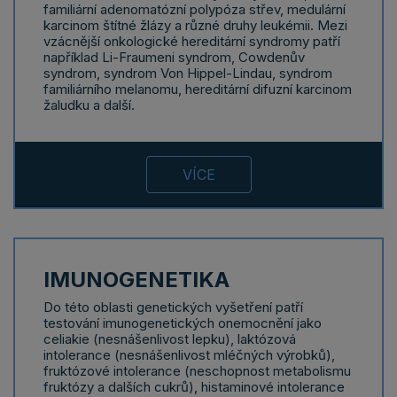
familiární adenomatózní polypóza střev, medulární
karcinom štítné žlázy a různé druhy leukémii. Mezi
vzácnější onkologické hereditární syndromy patří
například Li-Fraumeni syndrom, Cowdenův
syndrom, syndrom Von Hippel-Lindau, syndrom
familiárního melanomu, hereditární difuzní karcinom
žaludku a další.
VÍCE
IMUNOGENETIKA
Do této oblasti genetických vyšetření patří
testování imunogenetických onemocnění jako
celiakie (nesnášenlivost lepku), laktózová
intolerance (nesnášenlivost mléčných výrobků),
fruktózové intolerance (neschopnost metabolismu
fruktózy a dalších cukrů), histaminové intolerance