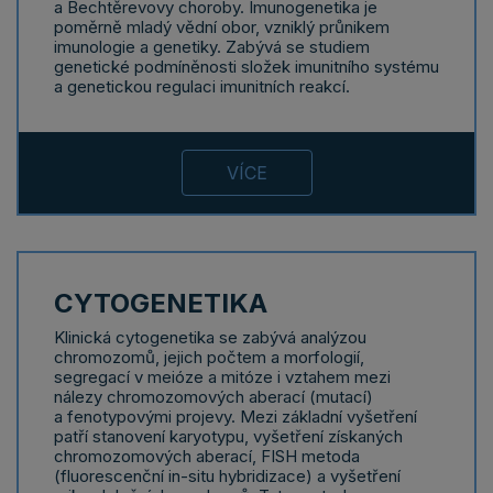
a Bechtěrevovy choroby. Imunogenetika je
poměrně mladý vědní obor, vzniklý průnikem
imunologie a genetiky. Zabývá se studiem
genetické podmíněnosti složek imunitního systému
a genetickou regulaci imunitních reakcí.
VÍCE
CYTOGENETIKA
Klinická cytogenetika se zabývá analýzou
chromozomů, jejich počtem a morfologií,
segregací v meióze a mitóze i vztahem mezi
nálezy chromozomových aberací (mutací)
a fenotypovými projevy. Mezi základní vyšetření
patří stanovení karyotypu, vyšetření získaných
chromozomových aberací, FISH metoda
(fluorescenční in-situ hybridizace) a vyšetření