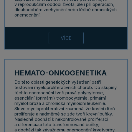
v reprodukčním období života, ale i při operacích,
dlouhodobém znehybnění nebo léčbě chronických
onemocnění.
VÍCE
HEMATO-ONKOGENETIKA
Do této oblasti genetických vyšetření patří
testování myeloproliferativních chorob. Do skupiny
těchto onemocnění tvoří pravá polycytemie,
esenciální (primární) trombocytémie, primární
myelofibróza a chronická myeloidní leukemie.
Slovo myeloproliferativní znamená, že kostní dřeň
proliferuje a nadměrně se zde tvoří krevní buňky.
Následně dochází k nekontrolované proliferaci
a diferenciaci této transformované buňky,
a dochází tak závažnému onemocnění krvetvorby.