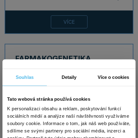
VÍCE
FARMAKOGENETIKA
Do této oblasti genetických vyšetření patří analýza
dědičně podmíněné variability odpovědi
Souhlas
Detaily
Více o cookies
organismu, která je závislá na užívání klinicky
významných léků. Výsledek vyšetření je často
rozhodující pro zvolení léčby pacienta při řadě
onemocnění.
Tato webová stránka používá cookies
K personalizaci obsahu a reklam, poskytování funkcí
sociálních médií a analýze naší návštěvnosti využíváme
VÍCE
soubory cookie. Informace o tom, jak náš web používáte,
sdílíme se svými partnery pro sociální média, inzerci a