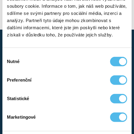
245.5 KB
soubory cookie. Informace o tom, jak náš web používáte,
sdílíme se svými partnery pro sociální média, inzerci a
analýzy. Partneři tyto údaje mohou zkombinovat s
dalšími informacemi, které jste jim poskytli nebo které
získali v důsledku toho, že používáte jejich služby.
Výběr
Nutné
souhlasu
Preferenční
GENETIC TESTING
GENETIC CONSULTATION
Statistické
MOST REQUESTED TESTS
GENSCAN® – COMPREHENSIVE ANALYSIS
REPRODUCTIVE GENETICS
Marketingové
HEART AND BLOOD VESSEL DISEASE
METABOLIC DISORDERS
PHARMACOGENETICS