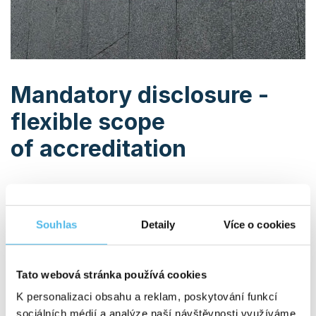
Mandatory disclosure -
flexible scope
of accreditation
Dear customers, in accordance with our legal obligation,
we hereby inform you about the application of flexible
accreditation scope.
Souhlas
Detaily
Více o cookies
Details can be found in the attachment to this message.
ATTACHMENTS
Tato webová stránka používá cookies
OZNÁMENÍ O UPLATNĚNÍ FLEXIBILNÍHO
K personalizaci obsahu a reklam, poskytování funkcí
ROZSAHU AKREDITACE.DOC
sociálních médií a analýze naší návštěvnosti využíváme