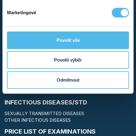
GENETIC TESTING
Marketingové
GENETIC CONSULTATION
MOST REQUESTED TESTS
GENSCAN® – COMPREHENSIVE ANALYSIS
REPRODUCTIVE GENETICS
Povolit vše
HEART AND BLOOD VESSEL DISEASE
METABOLIC DISORDERS
PHARMACOGENETICS
Povolit výběr
HEREDITARY CANCERS
OTHER HEREDITARY DISEASES
PRENATAL DIAGNOSTICS
Odmítnout
TESTS OF KINSHIP AND DESCENT
DENTAL CARE
INFECTIOUS DISEASES/STD
SEXUALLY TRANSMITTED DISEASES
OTHER INFECTIOUS DISEASES
PRICE LIST OF EXAMINATIONS