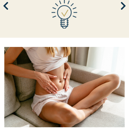
TRÁVICÍ OBTÍŽE
Když vás trápí břicho a zažívání.