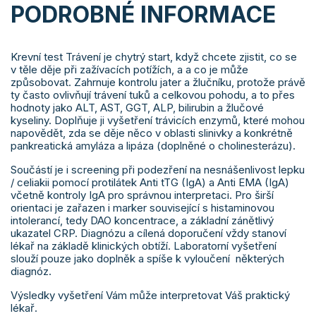
PODROBNÉ INFORMACE
Krevní test Trávení je chytrý start, když chcete zjistit, co se
v těle děje při zažívacích potížích, a a co je může
způsobovat. Zahrnuje kontrolu jater a žlučníku, protože právě
ty často ovlivňují trávení tuků a celkovou pohodu, a to přes
hodnoty jako ALT, AST, GGT, ALP, bilirubin a žlučové
kyseliny. Doplňuje ji vyšetření trávicích enzymů, které mohou
napovědět, zda se děje něco v oblasti slinivky a konkrétně
pankreatická amyláza a lipáza (doplněné o cholinesterázu).
Součástí je i screening při podezření na nesnášenlivost lepku
/ celiakii pomocí protilátek Anti tTG (IgA) a Anti EMA (IgA)
včetně kontroly IgA pro správnou interpretaci. Pro širší
orientaci je zařazen i marker související s histaminovou
intolerancí, tedy DAO koncentrace, a základní zánětlivý
ukazatel CRP. Diagnózu a cílená doporučení vždy stanoví
lékař na základě klinických obtíží. Laboratorní vyšetření
slouží pouze jako doplněk a spíše k vyloučení některých
diagnóz.
Výsledky vyšetření Vám může interpretovat Váš praktický
lékař.