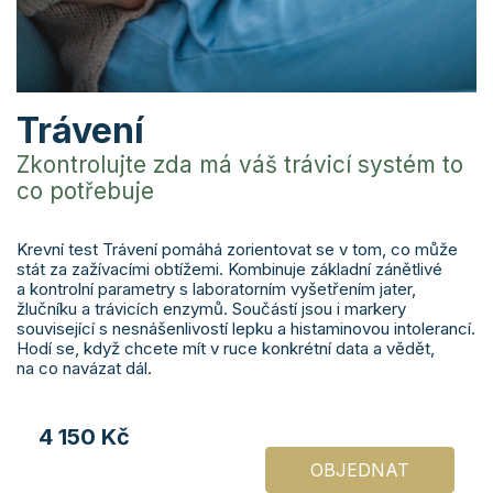
Trávení
Zkontrolujte zda má váš trávicí systém to
co potřebuje
Krevní test Trávení pomáhá zorientovat se v tom, co může
stát za zažívacími obtížemi. Kombinuje základní zánětlivé
a kontrolní parametry s laboratorním vyšetřením jater,
žlučníku a trávicích enzymů. Součástí jsou i markery
související s nesnášenlivostí lepku a histaminovou intolerancí.
Hodí se, když chcete mít v ruce konkrétní data a vědět,
na co navázat dál.
4 150 Kč
OBJEDNAT