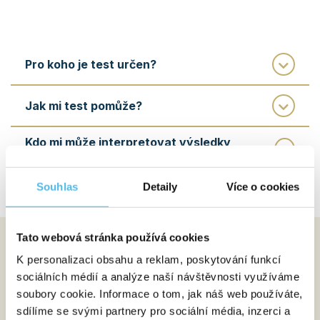
Pro koho je test určen?
Jak mi test pomůže?
Kdo mi může interpretovat výsledky
vyšetření?
Souhlas
Detaily
Více o cookies
Tato webová stránka používá cookies
Jak celý proces probíhá?
K personalizaci obsahu a reklam, poskytování funkcí
sociálních médií a analýze naší návštěvnosti využíváme
Objednání
1
soubory cookie. Informace o tom, jak náš web používáte,
Vyberte si konkrétní test dle vašich potřeb.
sdílíme se svými partnery pro sociální média, inzerci a