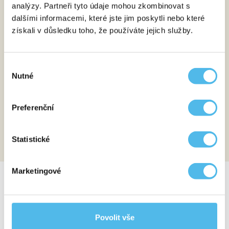
analýzy. Partneři tyto údaje mohou zkombinovat s
Odběr
2
dalšími informacemi, které jste jim poskytli nebo které
Dostavíte se na odběr krve.
získali v důsledku toho, že používáte jejich služby.
Analýza
3
Výběr
Tým našich zkušených odborníků provede pomocí
Nutné
souhlasu
nejmodernějších metod a technologií analýzu
získaného vzorku.
Preferenční
Výsledek
4
Po vyhodnocení testu obdržíte podrobnou
Statistické
a srozumitelnou laboratorní zprávu.
Marketingové
CO PŘESNĚ TEST VYHODNOCUJE?
CELKOVÉ ZDRAVÍ
Povolit vše